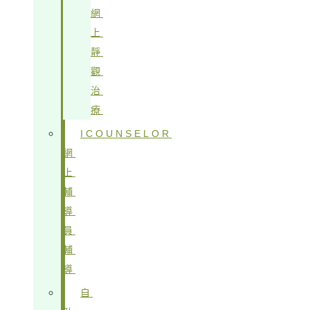
網
上
靜
觀
治
療
ICOUNSELOR
網
上
輔
導
員
輔
導
自