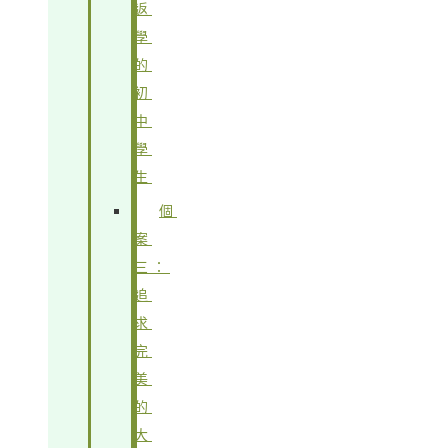
返
學
的
初
中
學
生
個
案
三：
追
求
完
美
的
大