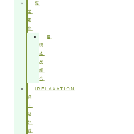
專
業
服
務
自
選
產
品
組
合
IRELAXATION
網
上
鬆
弛
減