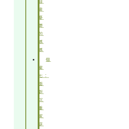
自
卑
憂
鬱
的
媽
媽
個
案
七：
面
對
沉
重
家
庭