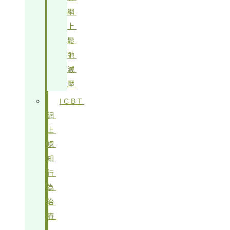
網
上
鬆
弛
減
壓
ICBT
網
上
認
知
行
為
治
療