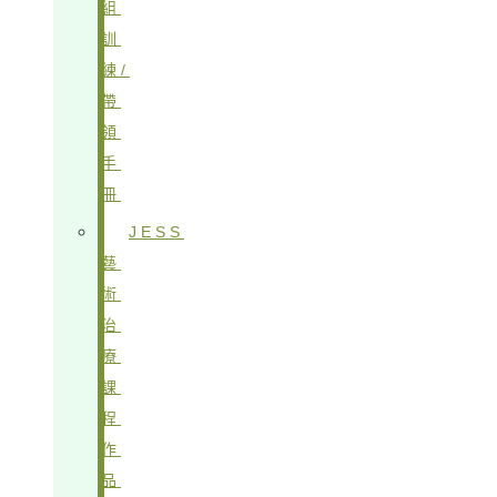
組
訓
練/
帶
領
手
冊
JESS
藝
術
治
療
課
程
作
品