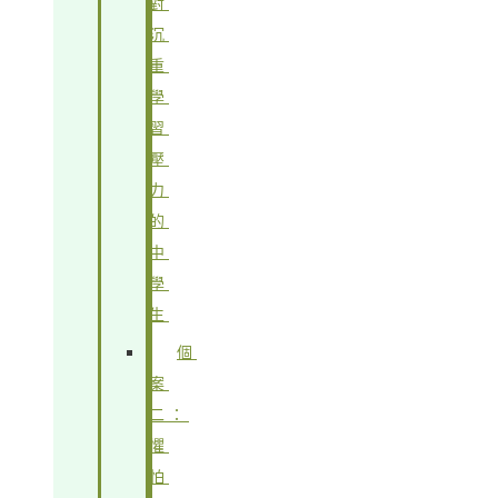
對
沉
重
學
習
壓
力
的
中
學
生
個
案
二：
懼
怕