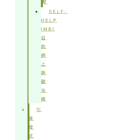
壓
SELF-
HELP
IMBI
自
助
網
上
靜
觀
治
療
引
導
模
式