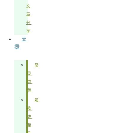
文
章
分
享
支
援
常
見
問
題
服
務
或
產