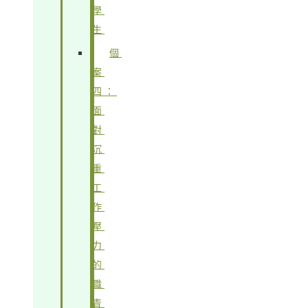
學
生
個
案
四：
面
對
沉
重
工
作
壓
力
的
職
青