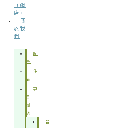
（網
店）
關
於我
們
願
景
使
命
專
業
團
隊
管