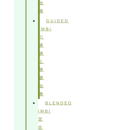
治
療
GUIDED
IMBI
引
導
網
上
靜
觀
治
療
BLENDED
IMBI
混
合