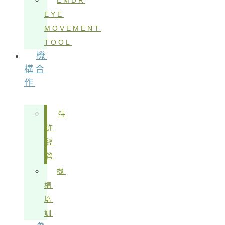
EMDR
EYE
MOVEMENT
TOOL
機
構合
作
特
許
經
營
機
構
培
訓