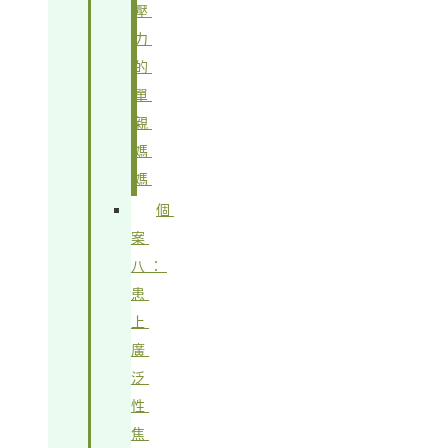
壓
力
的
單
親
媽
媽
個
案
八：
患
上
廣
泛
性
焦