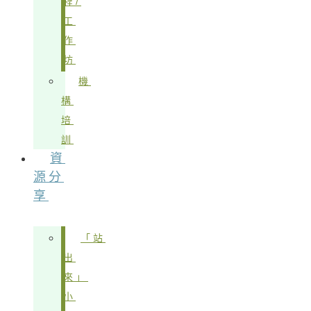
程/
工
作
坊
機
構
培
訓
資
源分
享
「站
出
來」
小