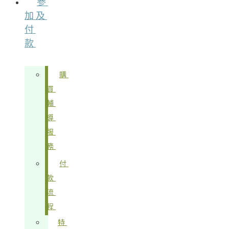
參
加及
付
款
購
買
輔
導
服
務
付
款
流
程
特