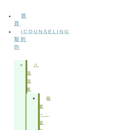
首
頁
ICOUNSELING
幫到
你
八
個
個
案
個
案
一：
面