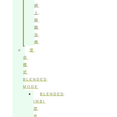
網
上
靜
觀
治
療
混
合
模
式
BLENDED
MODE
BLENDED
IMBI
混
合