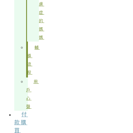
慮
症
的
媽
媽
輔
導
流
程
用
戶
心
聲
付
款購
買