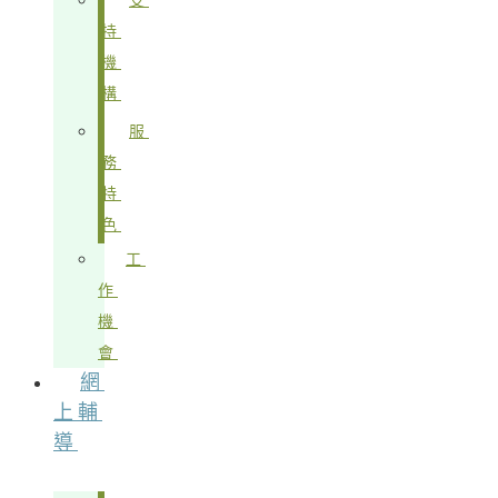
支
持
機
構
服
務
特
色
工
作
機
會
網
上輔
導