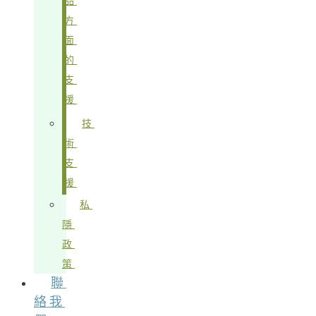
品
方
面
的
支
援
技
術
支
援
私
隱
政
策
聯
絡我