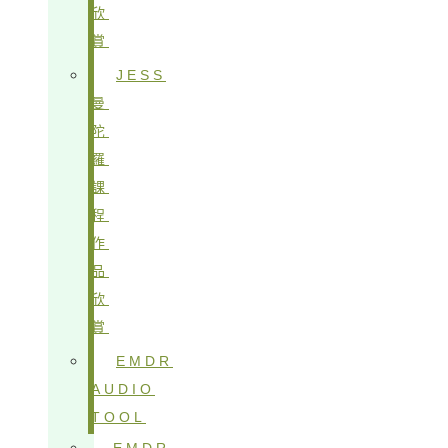
欣
賞
JESS
曼
陀
羅
課
程
作
品
欣
賞
EMDR
AUDIO
TOOL