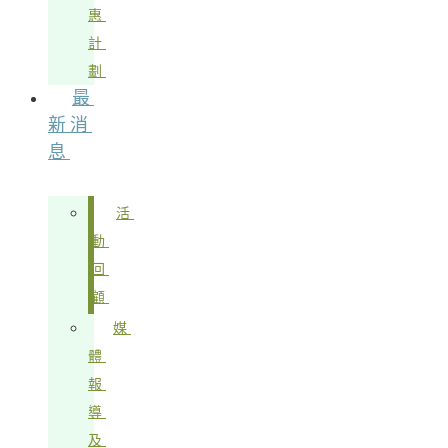
惠
計
劃
最
新消
息
活
動
回
顧
媒
體
報
導
及