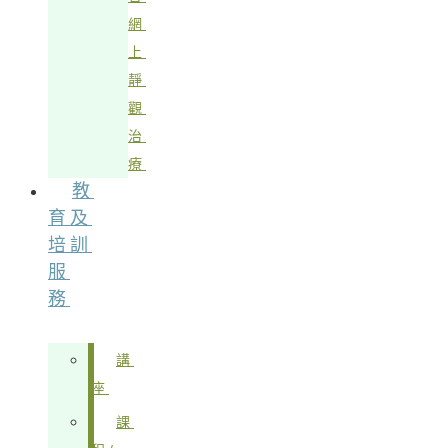
網
上
靜
觀
治
療
教
育及
培訓
服
務
講
座
課