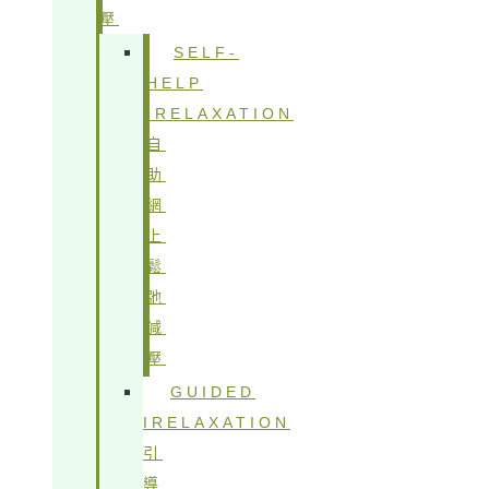
壓
SELF-
HELP
IRELAXATION
自
助
網
上
鬆
弛
減
壓
GUIDED
IRELAXATION
引
導