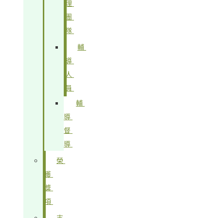
理
團
隊
輔
導
人
員
輔
導
督
導
榮
獲
獎
項