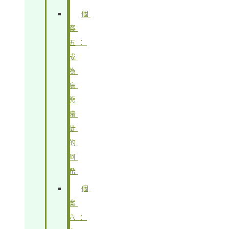
個
案
五：
成
為
病
態
賭
徒
的
阿
希
個
案
六：