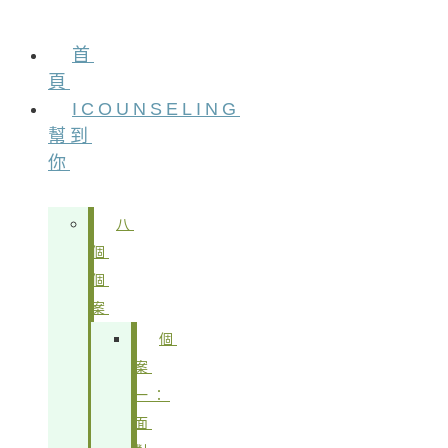
首
頁
ICOUNSELING
幫到
你
八
個
個
案
個
案
一：
面