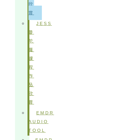
欣
賞
JESS
曼
陀
羅
課
程
作
品
欣
賞
EMDR
AUDIO
TOOL