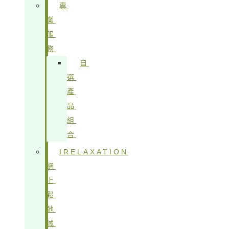
專
業
服
務
自
選
產
品
組
合
IRELAXATION
網
上
鬆
弛
減