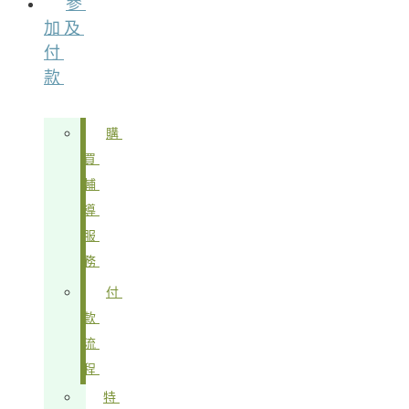
參
加及
付
款
購
買
輔
導
服
務
付
款
流
程
特