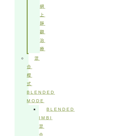
網
上
靜
觀
治
療
混
合
模
式
BLENDED
MODE
BLENDED
IMBI
混
合