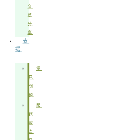
文
章
分
享
支
援
常
見
問
題
服
務
或
產