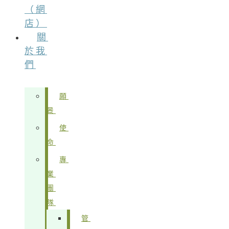
（網
店）
關
於我
們
願
景
使
命
專
業
團
隊
管