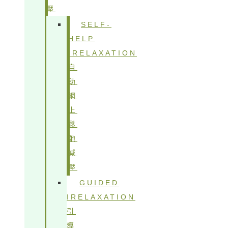
壓
SELF-
HELP
IRELAXATION
自
助
網
上
鬆
弛
減
壓
GUIDED
IRELAXATION
引
導