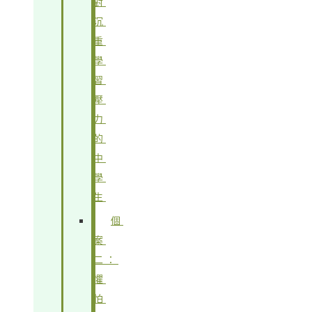
對
沉
重
學
習
壓
力
的
中
學
生
個
案
二：
懼
怕