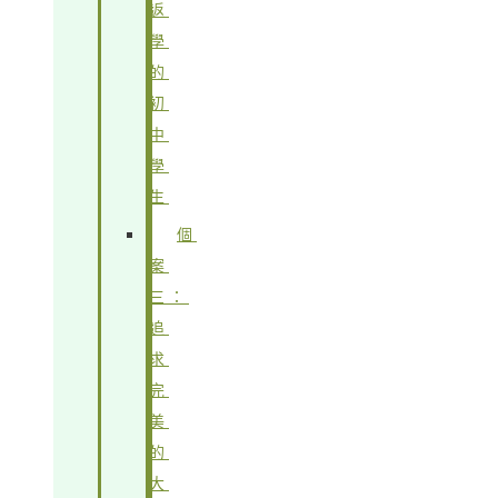
返
學
的
初
中
學
生
個
案
三：
追
求
完
美
的
大