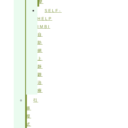
壓
SELF-
HELP
IMBI
自
助
網
上
靜
觀
治
療
引
導
模
式