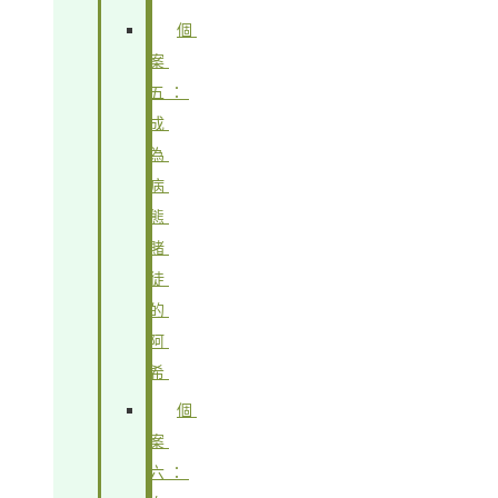
個
案
五：
成
為
病
態
賭
徒
的
阿
希
個
案
六：