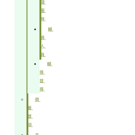
理
團
隊
輔
導
人
員
輔
導
督
導
榮
獲
獎
項