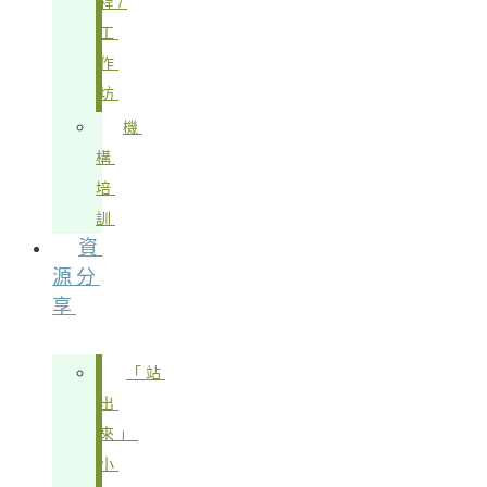
程/
工
作
坊
機
構
培
訓
資
源分
享
「站
出
來」
小