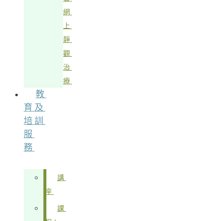
網
上
靜
觀
治
療
教
育及
培訓
服
務
講
座
課