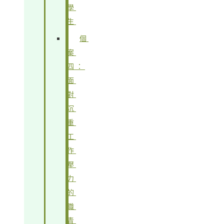
學
生
個
案
四：
面
對
沉
重
工
作
壓
力
的
職
青