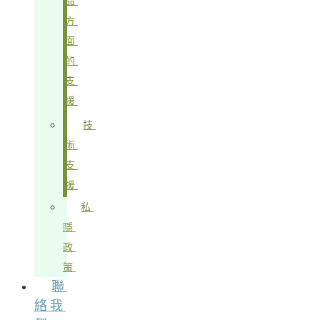
品
方
面
的
支
援
技
術
支
援
私
隱
政
策
聯
絡我