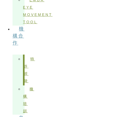
EMDR
EYE
MOVEMENT
TOOL
機
構合
作
特
許
經
營
機
構
培
訓