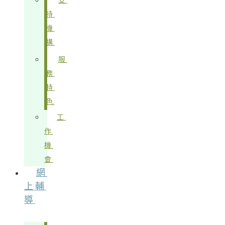
支
持
機
構
服
務
特
色
工
作
機
會
網
上輔
導