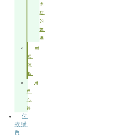
慮
症
的
媽
媽
輔
導
流
程
用
戶
心
聲
付
款購
買