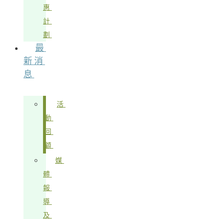
惠
計
劃
最
新消
息
活
動
回
顧
媒
體
報
導
及