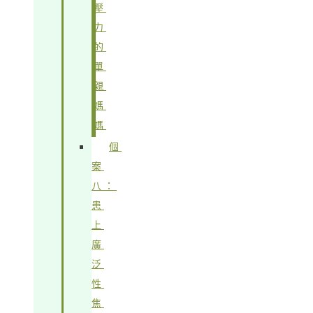
壓
力
的
單
親
媽
媽
個
案
八：
患
上
廣
泛
性
焦