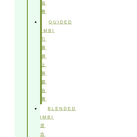
治
療
GUIDED
IMBI
引
導
網
上
靜
觀
治
療
BLENDED
IMBI
混
合