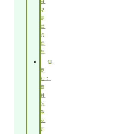
自
卑
憂
鬱
的
媽
媽
個
案
七：
面
對
沉
重
家
庭