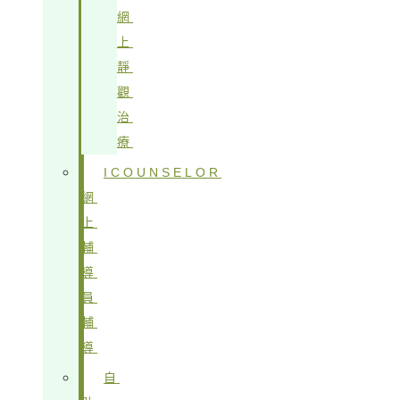
網
上
靜
觀
治
療
ICOUNSELOR
網
上
輔
導
員
輔
導
自