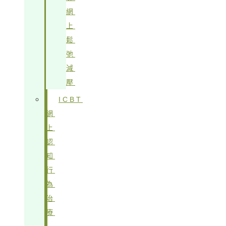
網
上
鬆
弛
減
壓
ICBT
網
上
認
知
行
為
治
療