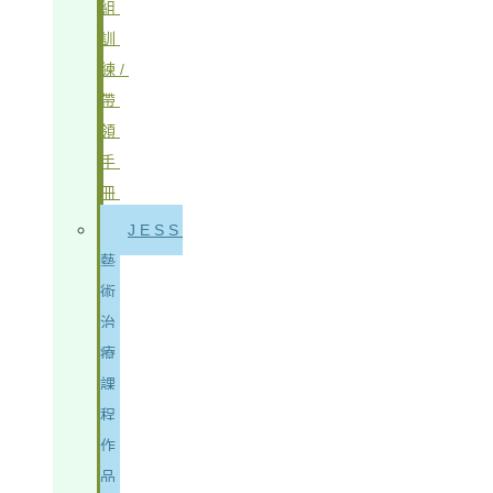
組
訓
練/
帶
領
手
冊
JESS
藝
術
治
療
課
程
作
品