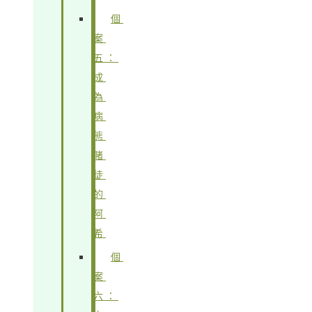
個
案
五：
成
為
病
態
賭
徒
的
阿
希
個
案
六：