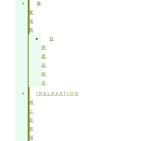
專
業
服
務
自
選
產
品
組
合
IRELAXATION
網
上
鬆
弛
減