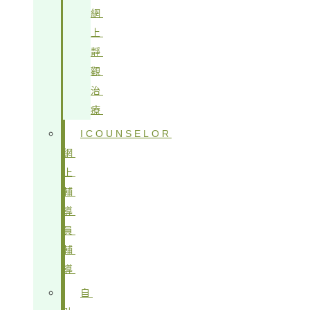
網
上
靜
觀
治
療
ICOUNSELOR
網
上
輔
導
員
輔
導
自