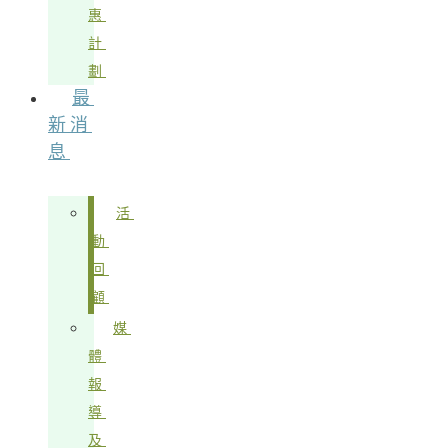
惠
計
劃
最
新消
息
活
動
回
顧
媒
體
報
導
及