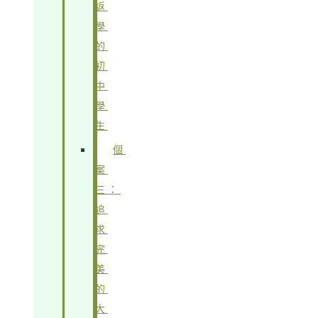
返
學
的
初
中
學
生
個
案
三：
追
求
完
美
的
大