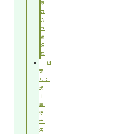
壓
力
的
單
親
媽
媽
個
案
八：
患
上
廣
泛
性
焦