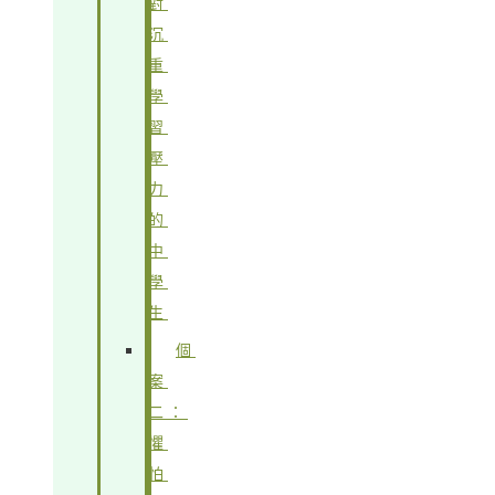
對
沉
重
學
習
壓
力
的
中
學
生
個
案
二：
懼
怕