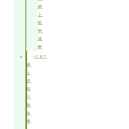
網
上
鬆
弛
減
壓
ICBT
網
上
認
知
行
為
治
療