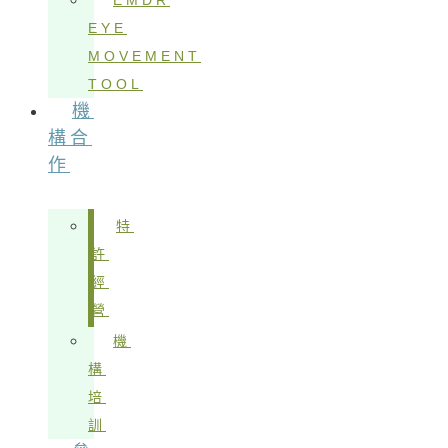
EMDR
EYE
MOVEMENT
TOOL
機
構合
作
特
許
經
營
機
構
培
訓