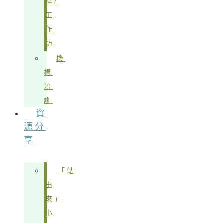
程/
工
作
坊
機
構
培
訓
資
源分
享
「站
出
來」
小