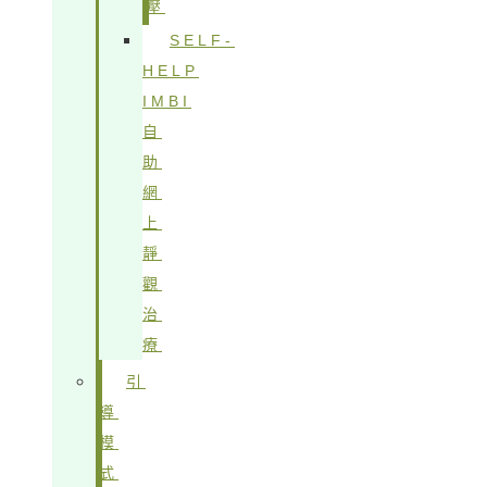
壓
SELF-
HELP
IMBI
自
助
網
上
靜
觀
治
療
引
導
模
式