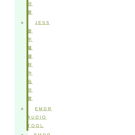
欣
賞
JESS
曼
陀
羅
課
程
作
品
欣
賞
EMDR
AUDIO
TOOL