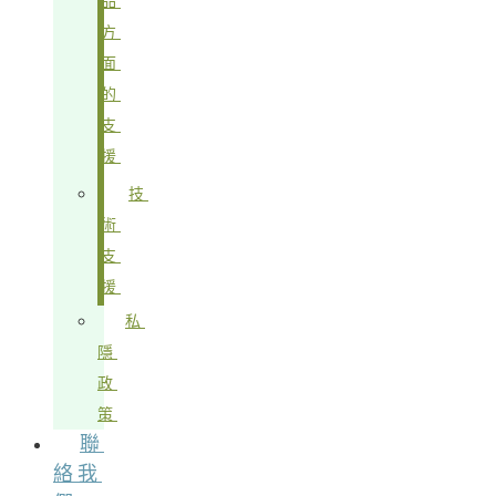
品
方
面
的
支
援
技
術
支
援
私
隱
政
策
聯
絡我