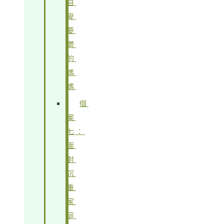
自
卑
憂
鬱
的
媽
媽
個
案
七：
面
對
沉
重
家
庭