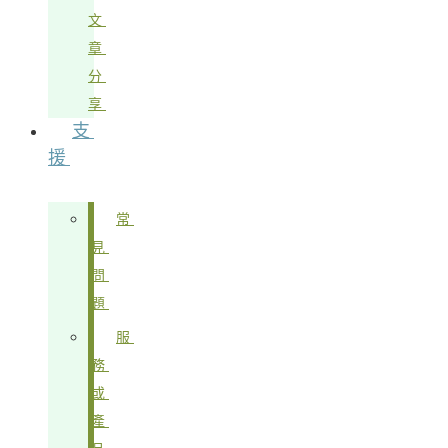
文
章
分
享
支
援
常
見
問
題
服
務
或
產