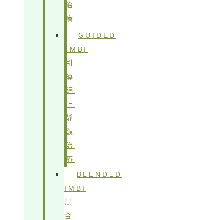
治
療
GUIDED
IMBI
引
導
網
上
靜
觀
治
療
BLENDED
IMBI
混
合