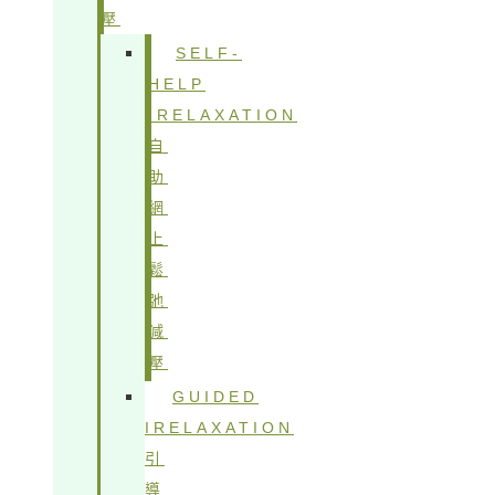
壓
SELF-
HELP
IRELAXATION
自
助
網
上
鬆
弛
減
壓
GUIDED
IRELAXATION
引
導