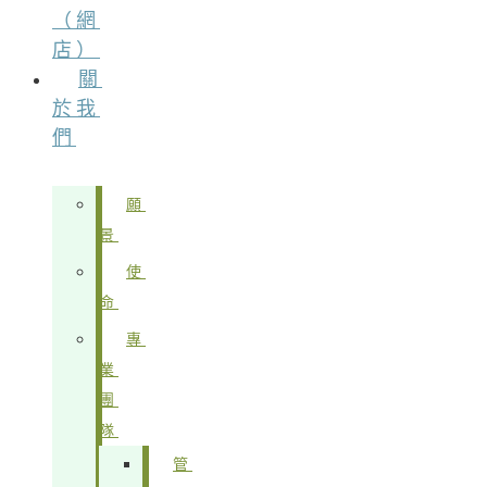
（網
店）
關
於我
們
願
景
使
命
專
業
團
隊
管