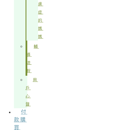
慮
症
的
媽
媽
輔
導
流
程
用
戶
心
聲
付
款購
買