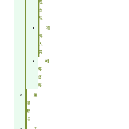
理
團
隊
輔
導
人
員
輔
導
督
導
榮
獲
獎
項