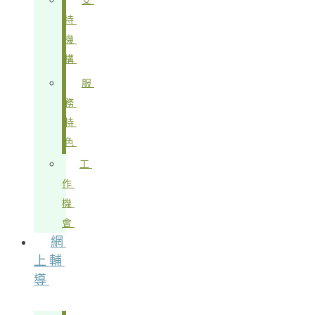
支
持
機
構
服
務
特
色
工
作
機
會
網
上輔
導