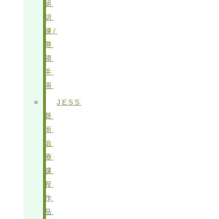
組
訓
練/
帶
領
手
冊
JESS
藝
術
治
療
課
程
作
品