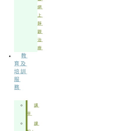
網
上
靜
觀
治
療
教
育及
培訓
服
務
講
座
課