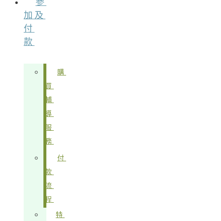
參
加及
付
款
購
買
輔
導
服
務
付
款
流
程
特