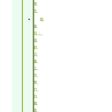
學
生
個
案
四：
面
對
沉
重
工
作
壓
力
的
職
青