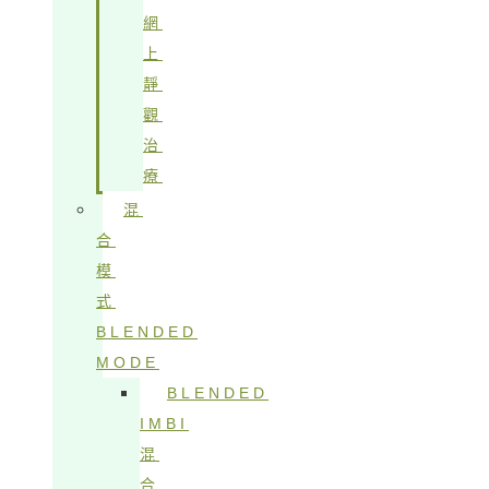
網
上
靜
觀
治
療
混
合
模
式
BLENDED
MODE
BLENDED
IMBI
混
合