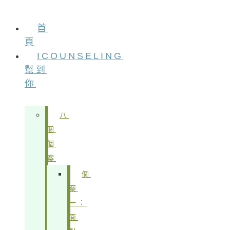
首
頁
ICOUNSELING
幫到
你
八
個
個
案
個
案
一：
面