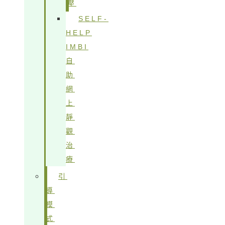
壓
SELF-
HELP
IMBI
自
助
網
上
靜
觀
治
療
引
導
模
式