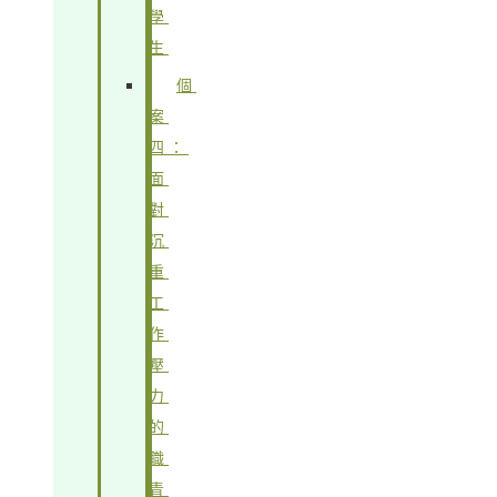
學
生
個
案
四：
面
對
沉
重
工
作
壓
力
的
職
青