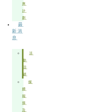
惠
計
劃
最
新消
息
活
動
回
顧
媒
體
報
導
及