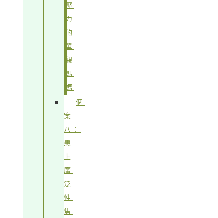
壓
力
的
單
親
媽
媽
個
案
八：
患
上
廣
泛
性
焦