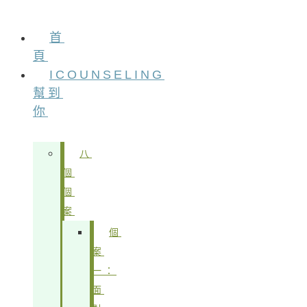
首
頁
ICOUNSELING
幫到
你
八
個
個
案
個
案
一：
面