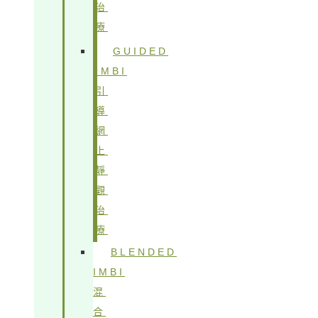
治
療
GUIDED
IMBI
引
導
網
上
靜
觀
治
療
BLENDED
IMBI
混
合