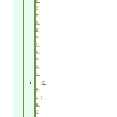
對
沉
重
學
習
壓
力
的
中
學
生
個
案
二：
懼
怕