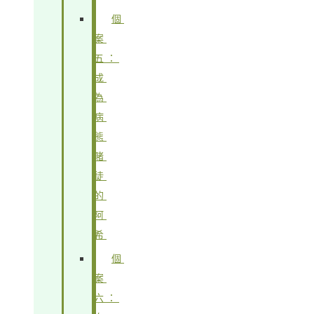
個
案
五：
成
為
病
態
賭
徒
的
阿
希
個
案
六：