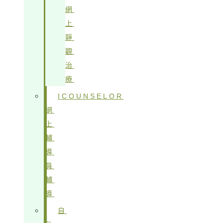
網
上
靜
觀
治
療
ICOUNSELOR
網
上
輔
導
員
輔
導
自