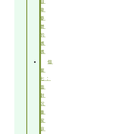
自
卑
憂
鬱
的
媽
媽
個
案
七：
面
對
沉
重
家
庭