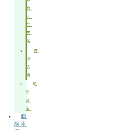
品
方
面
的
支
援
技
術
支
援
私
隱
政
策
聯
絡我