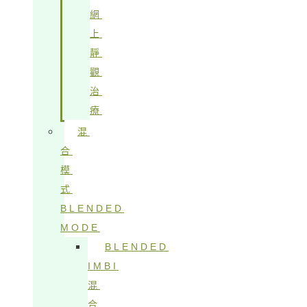
網
上
靜
觀
治
療
混
合
模
式
BLENDED
MODE
BLENDED
IMBI
混
合