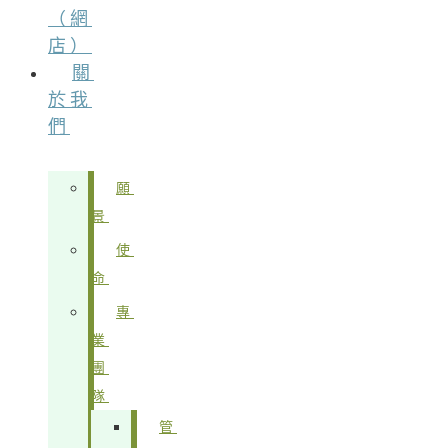
（網
店）
關
於我
們
願
景
使
命
專
業
團
隊
管