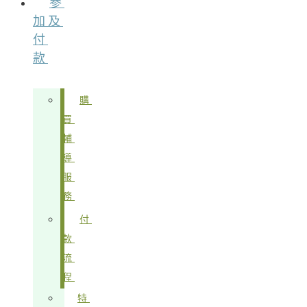
參
加及
付
款
購
買
輔
導
服
務
付
款
流
程
特