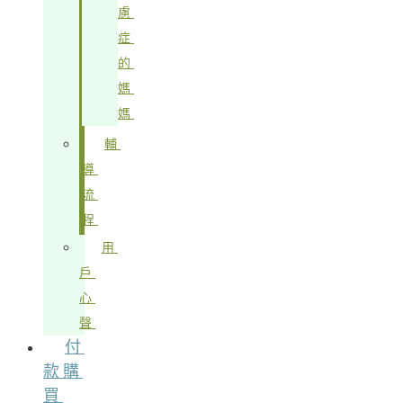
慮
症
的
媽
媽
輔
導
流
程
用
戶
心
聲
付
款購
買