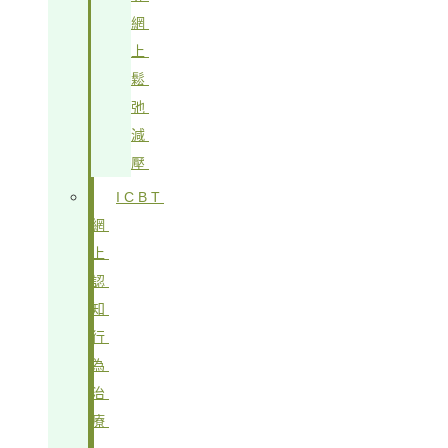
網
上
鬆
弛
減
壓
ICBT
網
上
認
知
行
為
治
療