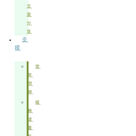
文
章
分
享
支
援
常
見
問
題
服
務
或
產