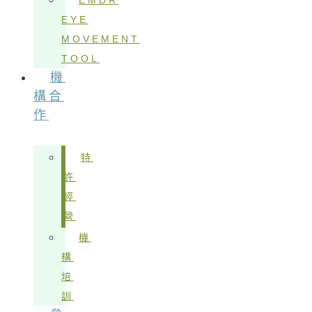
EMDR
EYE
MOVEMENT
TOOL
機
構合
作
特
許
經
營
機
構
培
訓