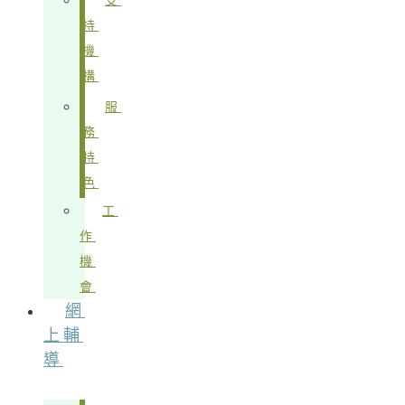
支
持
機
構
服
務
特
色
工
作
機
會
網
上輔
導