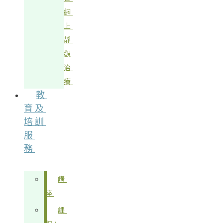
網
上
靜
觀
治
療
教
育及
培訓
服
務
講
座
課