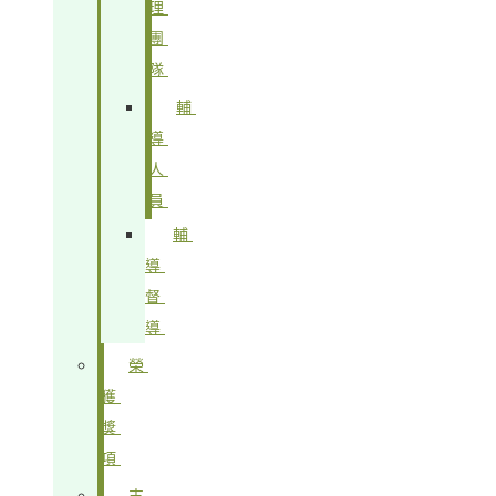
理
團
隊
輔
導
人
員
輔
導
督
導
榮
獲
獎
項