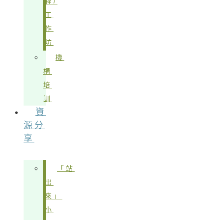
程/
工
作
坊
機
構
培
訓
資
源分
享
「站
出
來」
小