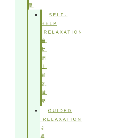
壓
SELF-
HELP
IRELAXATION
自
助
網
上
鬆
弛
減
壓
GUIDED
IRELAXATION
引
導