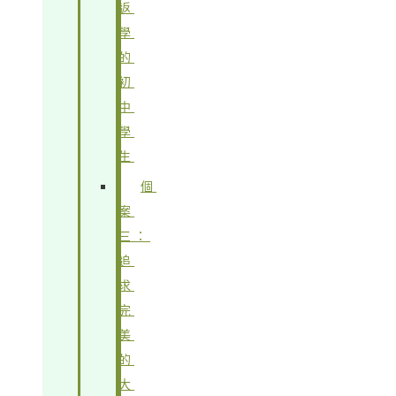
返
學
的
初
中
學
生
個
案
三：
追
求
完
美
的
大