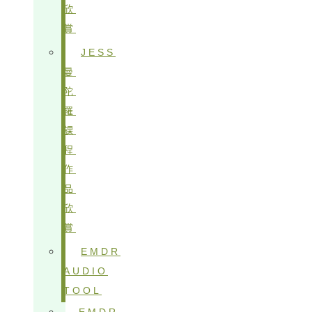
欣
賞
JESS
曼
陀
羅
課
程
作
品
欣
賞
EMDR
AUDIO
TOOL