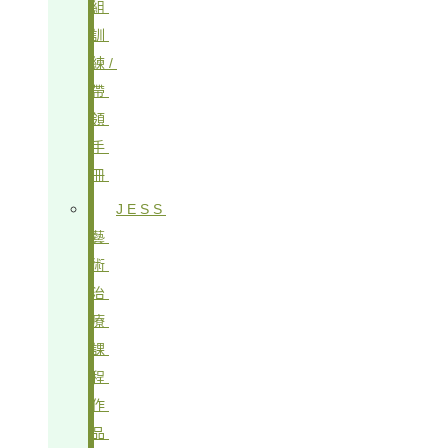
組
訓
練/
帶
領
手
冊
JESS
藝
術
治
療
課
程
作
品