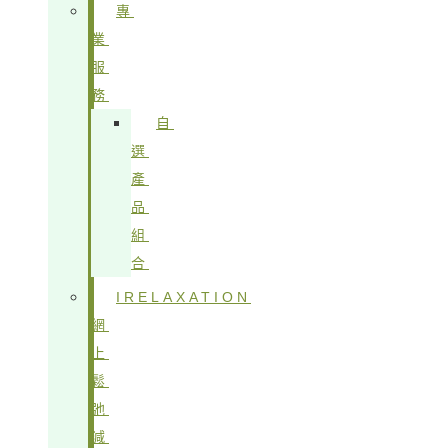
專
業
服
務
自
選
產
品
組
合
IRELAXATION
網
上
鬆
弛
減